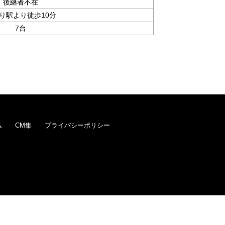
後継者不在
り駅より徒歩10分
7台
ム
CM集
プライバシーポリシー