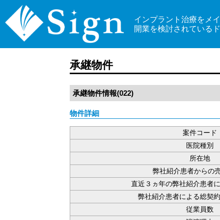
インプラント治療をメ
開業を検討されている
承継物件
承継物件情報(022)
物件詳細
案件コード
医院種別
所在地
弊社紹介患者からの売
直近３ヵ年の弊社紹介患者
弊社紹介患者による総契約額
従業員数